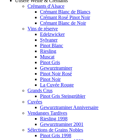
Unsere Weine & Crémants
Crémants d'Alsace
Crémant Blanc de Blancs
Crémant Rosé Pinot Noir
Crémant Blanc de Noir
Vins de réserve
Edelzwicker
Sylvaner
Pinot Blanc
Riesling
Muscat
Pinot Gris
Gewurztraminer
Pinot Noir Rosé
Pinot Noir
La Cuvée Rouge
Grands Crus
Pinot Gris Steingrübler
Cuvées
Gewurztraminer Anniversaire
Vendanges Tardives
Riesling 1998
Gewurztraminer 2001
Sélections de Grains Nobles
Pinot Gris 1998