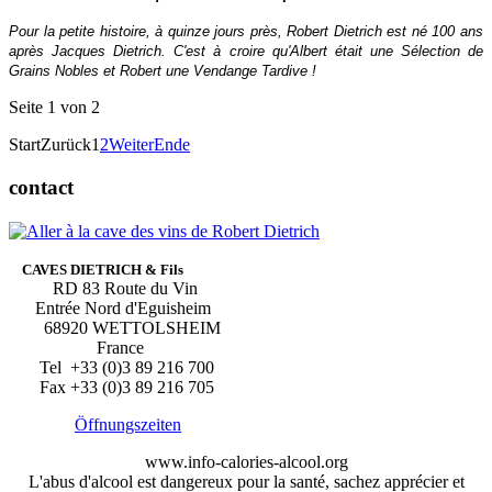
Pour la petite histoire, à quinze jours près, Robert Dietrich est né 100 ans
après Jacques Dietrich. C'est à croire qu'Albert était une Sélection de
Grains Nobles et Robert une Vendange Tardive !
Seite 1 von 2
Start
Zurück
1
2
Weiter
Ende
contact
CAVES DIETRICH & Fils
RD 83 Route du Vin
Entrée Nord d'Eguisheim
68920 WETTOLSHEIM
France
Tel +33 (0)3 89 216 700
Fax +33 (0)3 89 216 705
Öffnungszeiten
www.info-calories-alcool.org
L'abus d'alcool est dangereux pour la santé, sachez apprécier et