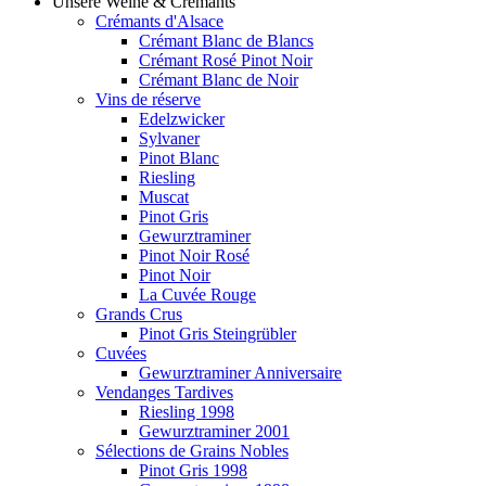
Unsere Weine & Crémants
Crémants d'Alsace
Crémant Blanc de Blancs
Crémant Rosé Pinot Noir
Crémant Blanc de Noir
Vins de réserve
Edelzwicker
Sylvaner
Pinot Blanc
Riesling
Muscat
Pinot Gris
Gewurztraminer
Pinot Noir Rosé
Pinot Noir
La Cuvée Rouge
Grands Crus
Pinot Gris Steingrübler
Cuvées
Gewurztraminer Anniversaire
Vendanges Tardives
Riesling 1998
Gewurztraminer 2001
Sélections de Grains Nobles
Pinot Gris 1998