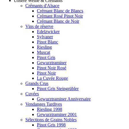
Unsere Weine & Crémants
Crémants d'Alsace
Crémant Blanc de Blancs
Crémant Rosé Pinot Noir
Crémant Blanc de Noir
Vins de réserve
Edelzwicker
Sylvaner
Pinot Blanc
Riesling
Muscat
Pinot Gris
Gewurztraminer
Pinot Noir Rosé
Pinot Noir
La Cuvée Rouge
Grands Crus
Pinot Gris Steingrübler
Cuvées
Gewurztraminer Anniversaire
Vendanges Tardives
Riesling 1998
Gewurztraminer 2001
Sélections de Grains Nobles
Pinot Gris 1998