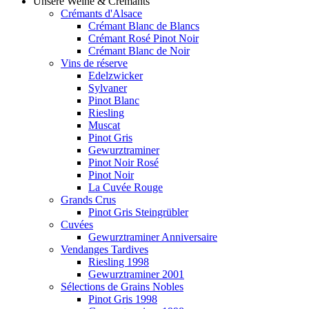
Unsere Weine & Crémants
Crémants d'Alsace
Crémant Blanc de Blancs
Crémant Rosé Pinot Noir
Crémant Blanc de Noir
Vins de réserve
Edelzwicker
Sylvaner
Pinot Blanc
Riesling
Muscat
Pinot Gris
Gewurztraminer
Pinot Noir Rosé
Pinot Noir
La Cuvée Rouge
Grands Crus
Pinot Gris Steingrübler
Cuvées
Gewurztraminer Anniversaire
Vendanges Tardives
Riesling 1998
Gewurztraminer 2001
Sélections de Grains Nobles
Pinot Gris 1998