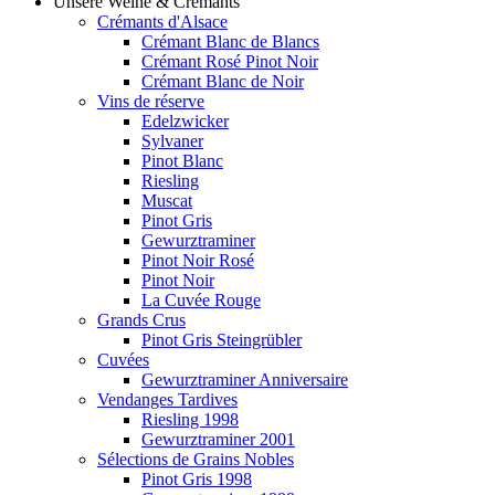
Unsere Weine & Crémants
Crémants d'Alsace
Crémant Blanc de Blancs
Crémant Rosé Pinot Noir
Crémant Blanc de Noir
Vins de réserve
Edelzwicker
Sylvaner
Pinot Blanc
Riesling
Muscat
Pinot Gris
Gewurztraminer
Pinot Noir Rosé
Pinot Noir
La Cuvée Rouge
Grands Crus
Pinot Gris Steingrübler
Cuvées
Gewurztraminer Anniversaire
Vendanges Tardives
Riesling 1998
Gewurztraminer 2001
Sélections de Grains Nobles
Pinot Gris 1998