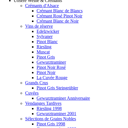
Unsere Weine & Crémants
Crémants d'Alsace
Crémant Blanc de Blancs
Crémant Rosé Pinot Noir
Crémant Blanc de Noir
Vins de réserve
Edelzwicker
Sylvaner
Pinot Blanc
Riesling
Muscat
Pinot Gris
Gewurztraminer
Pinot Noir Rosé
Pinot Noir
La Cuvée Rouge
Grands Crus
Pinot Gris Steingrübler
Cuvées
Gewurztraminer Anniversaire
Vendanges Tardives
Riesling 1998
Gewurztraminer 2001
Sélections de Grains Nobles
Pinot Gris 1998