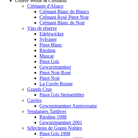
Unsere Weine & Crémants
Crémants d'Alsace
Crémant Blanc de Blancs
Crémant Rosé Pinot Noir
Crémant Blanc de Noir
Vins de réserve
Edelzwicker
Sylvaner
Pinot Blanc
Riesling
Muscat
Pinot Gris
Gewurztraminer
Pinot Noir Rosé
Pinot Noir
La Cuvée Rouge
Grands Crus
Pinot Gris Steingrübler
Cuvées
Gewurztraminer Anniversaire
Vendanges Tardives
Riesling 1998
Gewurztraminer 2001
Sélections de Grains Nobles
Pinot Gris 1998