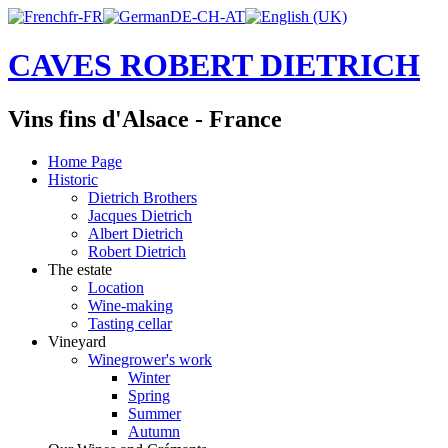
CAVES ROBERT DIETRICH
Vins fins d'Alsace - France
Home Page
Historic
Dietrich Brothers
Jacques Dietrich
Albert Dietrich
Robert Dietrich
The estate
Location
Wine-making
Tasting cellar
Vineyard
Winegrower's work
Winter
Spring
Summer
Autumn