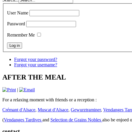
User Name
Password
Remember Me
Forgot your password?
Forgot your username?
AFTER THE MEAL
|
For a relaxing moment with friends or a reception :
Crémant d'Alsace
,
Muscat d'Alsace
,
Gewurztraminer
,
Vendanges Tar
(
Vendanges Tardives
and
Selection de Grains Nobles
also be enjoed 
contact