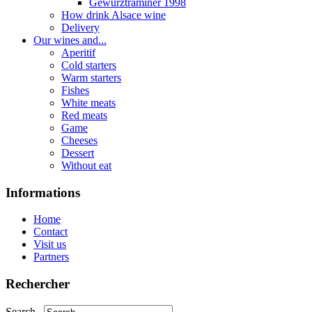
Gewurztraminer 1998
How drink Alsace wine
Delivery
Our wines and...
Aperitif
Cold starters
Warm starters
Fishes
White meats
Red meats
Game
Cheeses
Dessert
Without eat
Informations
Home
Contact
Visit us
Partners
Rechercher
Search...