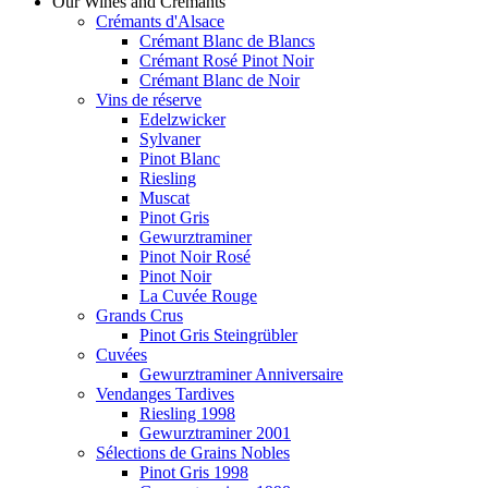
Our Wines and Crémants
Crémants d'Alsace
Crémant Blanc de Blancs
Crémant Rosé Pinot Noir
Crémant Blanc de Noir
Vins de réserve
Edelzwicker
Sylvaner
Pinot Blanc
Riesling
Muscat
Pinot Gris
Gewurztraminer
Pinot Noir Rosé
Pinot Noir
La Cuvée Rouge
Grands Crus
Pinot Gris Steingrübler
Cuvées
Gewurztraminer Anniversaire
Vendanges Tardives
Riesling 1998
Gewurztraminer 2001
Sélections de Grains Nobles
Pinot Gris 1998