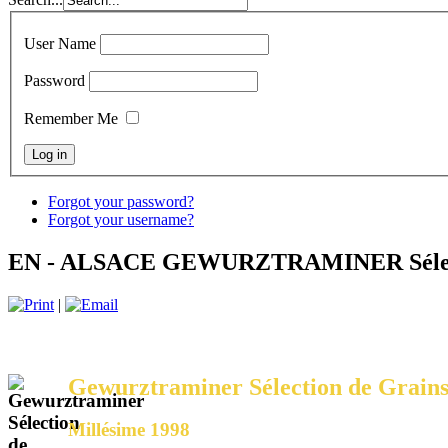
User Name
Password
Remember Me
Forgot your password?
Forgot your username?
EN - ALSACE GEWURZTRAMINER Sélecti
|
Gewurztraminer Sélection de Grains
Millésime 1998