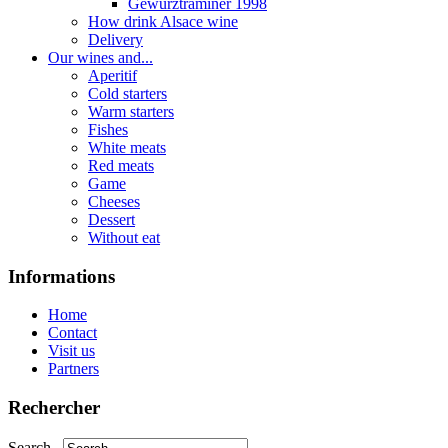
Gewurztraminer 1998
How drink Alsace wine
Delivery
Our wines and...
Aperitif
Cold starters
Warm starters
Fishes
White meats
Red meats
Game
Cheeses
Dessert
Without eat
Informations
Home
Contact
Visit us
Partners
Rechercher
Search...