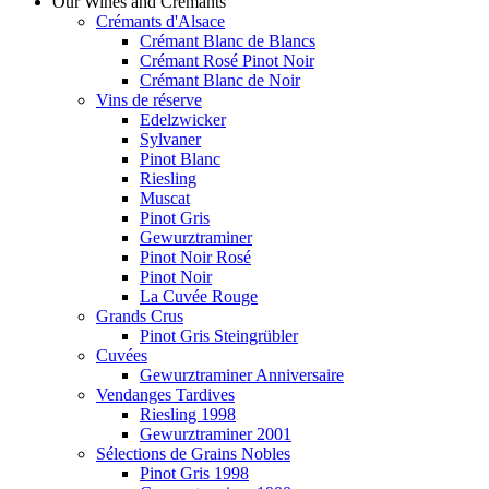
Our Wines and Crémants
Crémants d'Alsace
Crémant Blanc de Blancs
Crémant Rosé Pinot Noir
Crémant Blanc de Noir
Vins de réserve
Edelzwicker
Sylvaner
Pinot Blanc
Riesling
Muscat
Pinot Gris
Gewurztraminer
Pinot Noir Rosé
Pinot Noir
La Cuvée Rouge
Grands Crus
Pinot Gris Steingrübler
Cuvées
Gewurztraminer Anniversaire
Vendanges Tardives
Riesling 1998
Gewurztraminer 2001
Sélections de Grains Nobles
Pinot Gris 1998