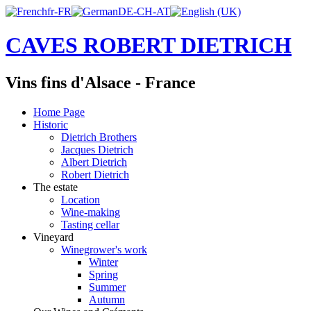
CAVES ROBERT DIETRICH
Vins fins d'Alsace - France
Home Page
Historic
Dietrich Brothers
Jacques Dietrich
Albert Dietrich
Robert Dietrich
The estate
Location
Wine-making
Tasting cellar
Vineyard
Winegrower's work
Winter
Spring
Summer
Autumn