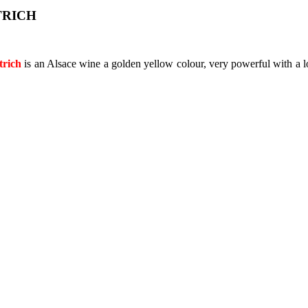
TRICH
trich
is an Alsace wine a golden yellow colour, very powerful with a lo