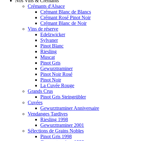
Nos Vins & Crémants
Crémants d'Alsace
Crémant Blanc de Blancs
Crémant Rosé Pinot Noir
Crémant Blanc de Noir
Vins de réserve
Edelzwicker
Sylvaner
Pinot Blanc
Riesling
Muscat
Pinot Gris
Gewurztraminer
Pinot Noir Rosé
Pinot Noir
La Cuvée Rouge
Grands Crus
Pinot Gris Steingrübler
Cuvées
Gewurztraminer Anniversaire
Vendanges Tardives
Riesling 1998
Gewurztraminer 2001
Sélections de Grains Nobles
Pinot Gris 1998