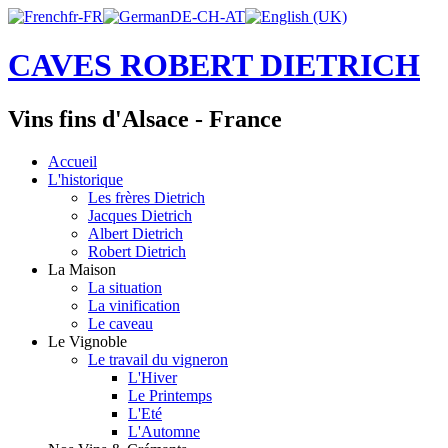
CAVES ROBERT DIETRICH
Vins fins d'Alsace - France
Accueil
L'historique
Les frères Dietrich
Jacques Dietrich
Albert Dietrich
Robert Dietrich
La Maison
La situation
La vinification
Le caveau
Le Vignoble
Le travail du vigneron
L'Hiver
Le Printemps
L'Eté
L'Automne