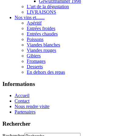
Gewurztraminer 1998
L'art de la dégustation
LIVRAISONS
Nos vins et.......
Apéritif
Entrées froides
Entrées chaudes
Poissons
Viandes blanches
Viandes rouges
Gibiers
Fromages
Desserts
En dehors des repas
Informations
Accueil
Contact
Nous rendre visite
Partenaires
Rechercher
Rechercher